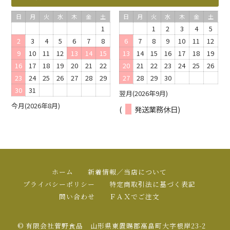
日
月
火
水
木
金
土
日
月
火
水
木
金
土
1
1
2
3
4
5
2
3
4
5
6
7
8
6
7
8
9
10
11
12
9
10
11
12
13
14
15
13
14
15
16
17
18
19
16
17
18
19
20
21
22
20
21
22
23
24
25
26
23
24
25
26
27
28
29
27
28
29
30
30
31
翌月(2026年9月)
今月(2026年8月)
(
発送業務休日)
ホーム
新着情報／当店について
プライバシーポリシー
特定商取引法に基づく表記
問い合わせ
ＦＡＸでご注文
© 有限会社菅野食品 山形県東置賜郡高畠町大字根岸23-2