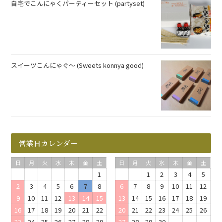
自宅でこんにゃくパーティーセット (partyset)
スイーツこんにゃぐ～ (Sweets konnya good)
営業日カレンダー
日
月
火
水
木
金
土
日
月
火
水
木
金
土
1
1
2
3
4
5
2
3
4
5
6
7
8
6
7
8
9
10
11
12
9
10
11
12
13
14
15
13
14
15
16
17
18
19
16
17
18
19
20
21
22
20
21
22
23
24
25
26
23
24
25
26
27
28
29
27
28
29
30