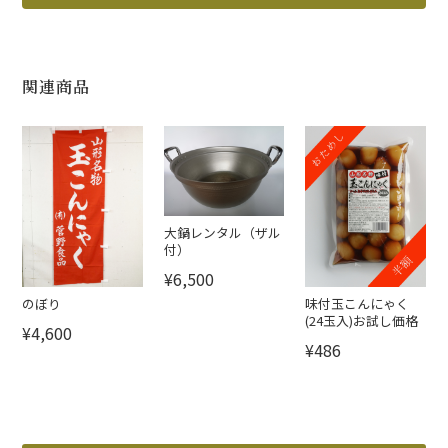
関連商品
大鍋レンタル（ザル
付）
¥6,500
のぼり
味付玉こんにゃく
(24玉入)お試し価格
¥4,600
¥486