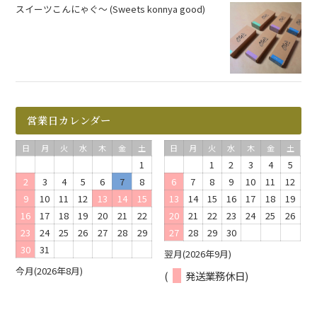
スイーツこんにゃぐ～ (Sweets konnya good)
営業日カレンダー
日
月
火
水
木
金
土
日
月
火
水
木
金
土
1
1
2
3
4
5
2
3
4
5
6
7
8
6
7
8
9
10
11
12
9
10
11
12
13
14
15
13
14
15
16
17
18
19
16
17
18
19
20
21
22
20
21
22
23
24
25
26
23
24
25
26
27
28
29
27
28
29
30
30
31
翌月(2026年9月)
今月(2026年8月)
(
発送業務休日)