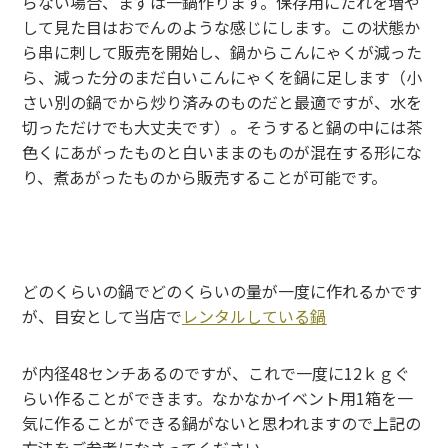
らない場合、まずは一鍋作ります。保存用にたれを増や
して見た目はおでんのような感じにします。この状態か
ら串に刺して販売を開始し、鍋からこんにゃくが減った
ら、減った分のまだ白いこんにゃくを鍋に足します（小
さい別の鍋でから炒り済みのものだと最適ですが、水を
切っただけでも大丈夫です）。そうすると鍋の中には茶
色くにあがったものと白いままのものが混在する形にな
り、煮あがったものから販売することが可能です。
どのくらいの鍋でどのくらいの量が一度に作れるかです
が、目安として当店で
レンタルしている鍋
が内径48センチあるのですが、これで一度に12ｋｇぐ
らい作ることができます。なかなかイベント用1箱を一
気に作ることができる鍋がないと思われますので上記の