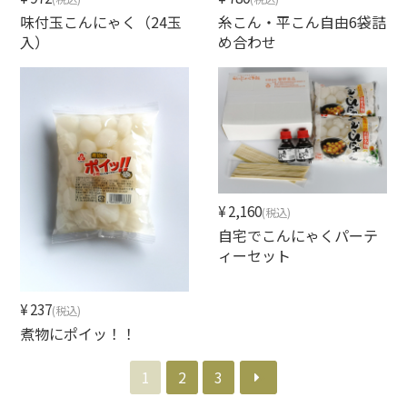
味付玉こんにゃく（24玉
糸こん・平こん自由6袋詰
入）
め合わせ
¥2,160
(税込)
自宅でこんにゃくパーテ
ィーセット
¥237
(税込)
煮物にポイッ！！
1
2
3
≫