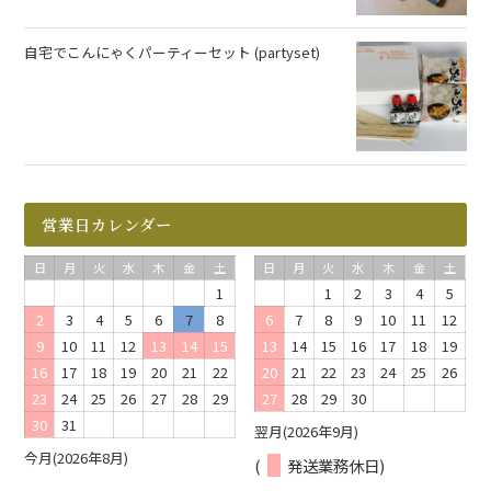
自宅でこんにゃくパーティーセット (partyset)
営業日カレンダー
日
月
火
水
木
金
土
日
月
火
水
木
金
土
1
1
2
3
4
5
2
3
4
5
6
7
8
6
7
8
9
10
11
12
9
10
11
12
13
14
15
13
14
15
16
17
18
19
16
17
18
19
20
21
22
20
21
22
23
24
25
26
23
24
25
26
27
28
29
27
28
29
30
30
31
翌月(2026年9月)
今月(2026年8月)
(
発送業務休日)